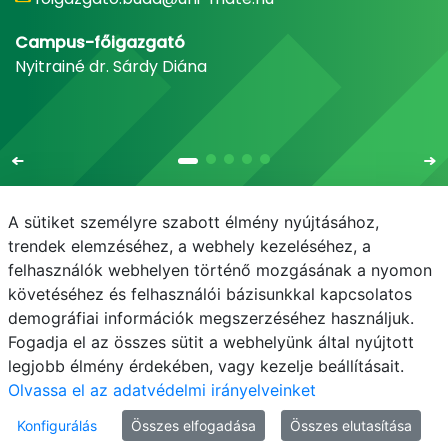
Campus-főigazgató
Nyitrainé dr. Sárdy Diána
A sütiket személyre szabott élmény nyújtásához,
trendek elemzéséhez, a webhely kezeléséhez, a
felhasználók webhelyen történő mozgásának a nyomon
E-mail
Telefonkönyv
NEPTUN
E-learning
követéséhez és felhasználói bázisunkkal kapcsolatos
demográfiai információk megszerzéséhez használjuk.
Adatvédelem
Fogadja el az összes sütit a webhelyünk által nyújtott
legjobb élmény érdekében, vagy kezelje beállításait.
Olvassa el az adatvédelmi irányelveinket
Konfigurálás
Összes elfogadása
Összes elutasítása
© MATE 2021