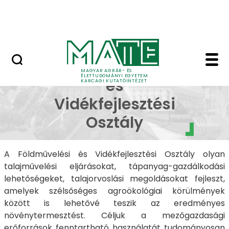
Oktatás
Ugrás a fő tartalomhoz
Tudomány
FVO - Karcagi Kutatói
Földművelési
MAGYAR AGRÁR- ÉS
ÉLETTUDOMÁNYI EGYETEM
és
KARCAGI KUTATÓINTÉZET
Vidékfejlesztési
Osztály
A Földművelési és Vidékfejlesztési Osztály olyan
talajművelési eljárásokat, tápanyag-gazdálkodási
lehetőségeket, talajorvoslási megoldásokat fejleszt,
amelyek szélsőséges agroökológiai körülmények
között is lehetővé teszik az eredményes
növénytermesztést. Céljuk a mezőgazdasági
erőforrások fenntartható használatát tudományosan