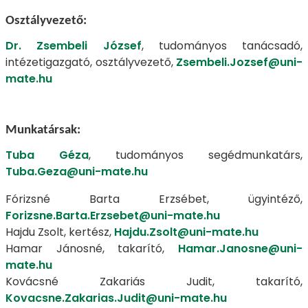
Osztályvezető:
Dr. Zsembeli József
, tudományos tanácsadó,
intézetigazgató, osztályvezető,
Zsembeli.Jozsef@uni-
mate.hu
Munkatársak:
Tuba Géza
, tudományos segédmunkatárs,
Tuba.Geza@uni-mate.hu
Fórizsné Barta Erzsébet, ügyintéző,
Forizsne.Barta.Erzsebet@uni-mate.hu
Hajdu Zsolt, kertész,
Hajdu.Zsolt@uni-mate.hu
Hamar Jánosné, takarító,
Hamar.Janosne@uni-
mate.hu
Kovácsné Zakariás Judit, takarító,
Kovacsne.Zakarias.Judit@uni-mate.hu