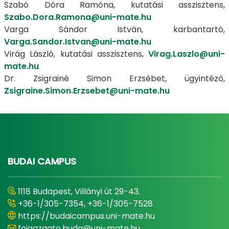
Szabó Dóra Ramóna, kutatási asszisztens,
Szabo.Dora.Ramona@uni-mate.hu
Varga Sándor István, karbantartó,
Varga.Sandor.Istvan@uni-mate.hu
Virág László, kutatási asszisztens,
Virag.Laszlo@uni-
mate.hu
Dr. Zsigrainé Simon Erzsébet, ügyintéző,
Zsigraine.Simon.Erzsebet@uni-mate.hu
BUDAI CAMPUS
1118 Budapest, Villányi út 29-43.
+36-1/305-7354, +36-1/305-7528
https://budaicampus.uni-mate.hu
foigazgato.buda@uni-mate.hu