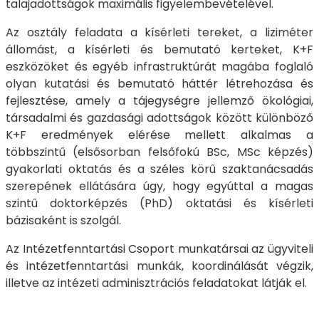
talajadottságok maximális figyelembevételével.
Az osztály feladata a kísérleti tereket, a liziméter
állomást, a kísérleti és bemutató kerteket, K+F
eszközöket és egyéb infrastruktúrát magába foglaló
olyan kutatási és bemutató háttér létrehozása és
fejlesztése, amely a tájegységre jellemző ökológiai,
társadalmi és gazdasági adottságok között különböző
K+F eredmények elérése mellett alkalmas a
többszintű (elsősorban felsőfokú BSc, MSc képzés)
gyakorlati oktatás és a széles körű szaktanácsadás
szerepének ellátására úgy, hogy egyúttal a magas
szintű doktorképzés (PhD) oktatási és kísérleti
bázisaként is szolgál.
Az Intézetfenntartási Csoport munkatársai az ügyviteli
és intézetfenntartási munkák, koordinálását végzik,
illetve az intézeti adminisztrációs feladatokat látják el.