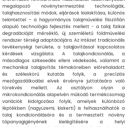
megalapozó növénytermesztési technológiák,
talajhasznosítási módok, eljárások kialakítása, különös
tekintettel – a hagyományos talajművelési filozófián
alapuló technológia fejlesztés mellett - a talaj fizikai
degradációját mérséklő, új szemléletű földművelési
rendszer térségi adaptációjára. Az Intézet tradicionális
tevékenységi területe, a talajjavítással kapcsolatos
kérdések vizsgálata. A talajkondicionálás, a
másodlagos szikesedés elleni védekezés, valamint a
mechanikai talajjavítás témaköreiben előrehaladott
és széleskörű kutatás folyik, a precíziós
mezőgazdálkodási elvek érvényre juttatására való
törekvés mellett. Az osztályon olyan a
mikrokondicionálás alapelvén működő termékcsomag
variációk kidolgozása folyik, amelyek különböző
léptékben (nagyüzemi, kiskerti) is felhasználhatók a
talaj kondicionálására és a termesztett növény
tápanyagigényének kielégítésére a helyi